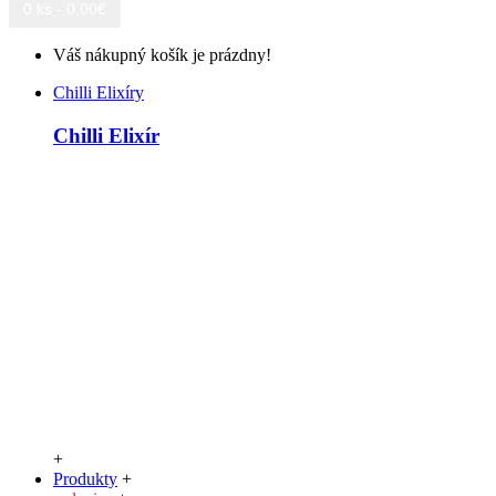
0 ks - 0,00€
Váš nákupný košík je prázdny!
Chilli Elixíry
Chilli Elixír
+
Produkty
+