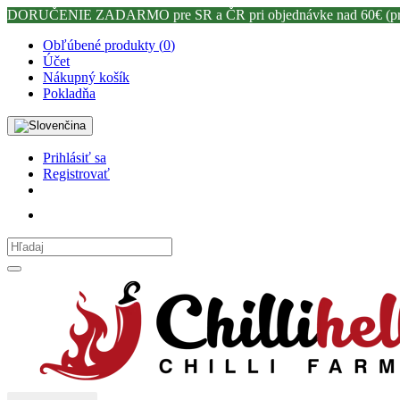
DORUČENIE ZADARMO pre SR a ČR pri objednávke nad 60€ (prost
Obľúbené produkty (
0
)
Účet
Nákupný košík
Pokladňa
Prihlásiť sa
Registrovať