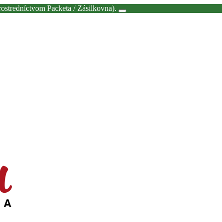
redníctvom Packeta / Zásilkovna).