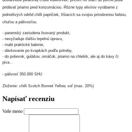
pridávať priamo pred konzumáciou. Rôzne typy elixírov vyrábame z
jednotlivých odrôd chilli papričiek, líšiacich sa svojou prirodzenou farbou,
chuťou a pálivosťou.
- panenský zastudena lisovaný produkt,
- nevyžaduje ďalšiu tepelnú úpravu,
- malé praktické balenie,
- dávkovanie po kvapkách podľa potreby,
- do polievok, gulášov, omáčok, priamo na chlebík, ale aj do kávy či
piva...
- pálivosť 350.000 SHU
Zloženie: chilli Scotch Bonnet Yellow, soľ (max. 20%)
Napísať recenziu
Vaše meno