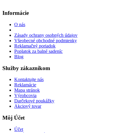
Informácie
O nás
Zásady ochrany osobných údajov
Všeobecné obchodné podmienky
Reklamačný poriadok
Poplatok za balné sadeníc
Blog
Služby zákazníkom
Kontaktujte nás
Reklamácie
Mapa stránok
Výrobcovia
Darčekové poukážky
Akciový tovar
Môj Účet
Účet