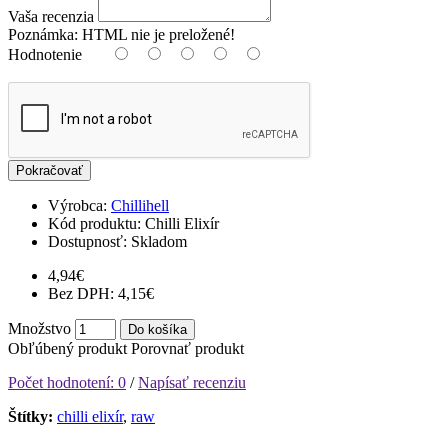
Vaša recenzia
Poznámka:
HTML nie je preložené!
Hodnotenie
Pokračovať
Výrobca:
Chillihell
Kód produktu:
Chilli Elixír
Dostupnosť:
Skladom
4,94€
Bez DPH: 4,15€
Množstvo
Do košíka
Obľúbený produkt
Porovnať produkt
Počet hodnotení: 0
/
Napísať recenziu
Štítky:
chilli elixír
,
raw