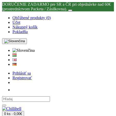
DORUČENIE ZADARMO pre SR a ČR pri objednávke nad 60€
(prostredníctvom Packeta / Zásilkovna).
Obľúbené produkty (
0
)
Účet
Nákupný košík
Pokladňa
Prihlásiť sa
Registrovať
0 ks - 0,00€