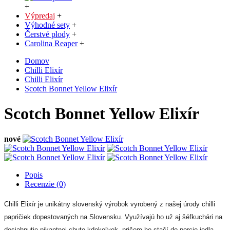
+
Výpredaj
+
Výhodné sety
+
Čerstvé plody
+
Carolina Reaper
+
Domov
Chilli Elixír
Chilli Elixír
Scotch Bonnet Yellow Elixír
Scotch Bonnet Yellow Elixír
nové
Popis
Recenzie (0)
Chilli Elixír je unikátny slovenský výrobok vyrobený z našej úrody chilli
papričiek dopestovaných na Slovensku. Využívajú ho už aj šéfkuchári na
dosiahnutie pikantnej chute kdekoľvek, pričom ho stačí do porcie jedla