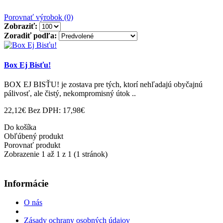
Porovnať výrobok (0)
Zobraziť:
Zoradiť podľa:
Box Ej Bisťu!
BOX EJ BISŤU! je zostava pre tých, ktorí nehľadajú obyčajnú
pálivosť, ale čistý, nekompromisný útok ..
22,12€
Bez DPH: 17,98€
Do košíka
Obľúbený produkt
Porovnať produkt
Zobrazenie 1 až 1 z 1 (1 stránok)
Informácie
O nás
Zásady ochrany osobných údajov