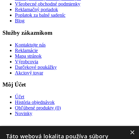
Všeobecné obchodné podmienky
Reklamačný poriadok
Poplatok za balné sadeníc
Blog
Služby zákazníkom
Kontaktujte nás
Reklamácie
Mapa stránok
Výrobcovia
Darčekové poukážky
Akciový tovar
Môj Účet
Účet
História objednávok
Obľúbené produkty (
0
)
Novinky
×
Táto webová lokalita používa súbory