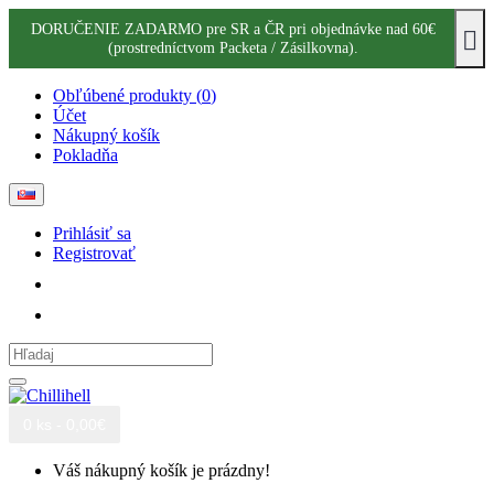
DORUČENIE ZADARMO pre SR a ČR pri objednávke nad 60€
(prostredníctvom Packeta / Zásilkovna).
Obľúbené produkty (
0
)
Účet
Nákupný košík
Pokladňa
Prihlásiť sa
Registrovať
0 ks - 0,00€
Váš nákupný košík je prázdny!