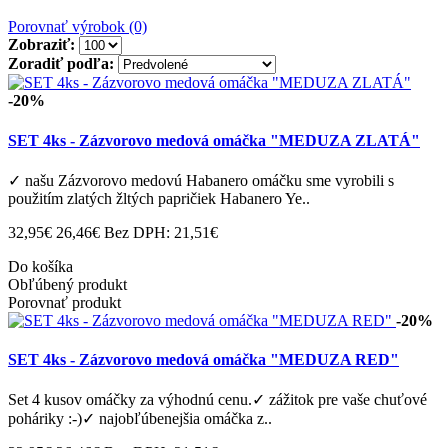
Porovnať výrobok (0)
Zobraziť:
Zoradiť podľa:
-20%
SET 4ks - Zázvorovo medová omáčka "MEDUZA ZLATÁ"
✓ našu Zázvorovo medovú Habanero omáčku sme vyrobili s
použitím zlatých žltých papričiek Habanero Ye..
32,95€
26,46€
Bez DPH: 21,51€
Do košíka
Obľúbený produkt
Porovnať produkt
-20%
SET 4ks - Zázvorovo medová omáčka "MEDUZA RED"
Set 4 kusov omáčky za výhodnú cenu.✓ zážitok pre vaše chuťové
poháriky :-)✓ najobľúbenejšia omáčka z..