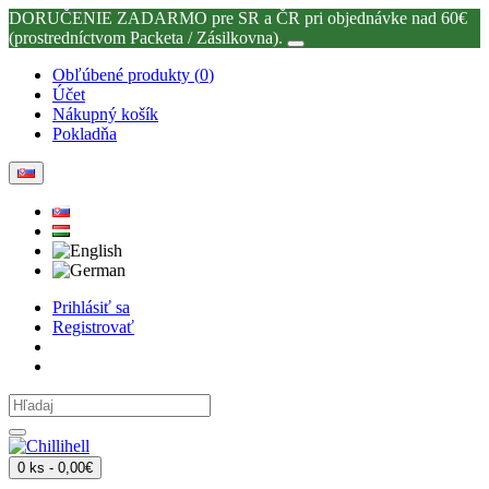
DORUČENIE ZADARMO pre SR a ČR pri objednávke nad 60€
(prostredníctvom Packeta / Zásilkovna).
Obľúbené produkty (
0
)
Účet
Nákupný košík
Pokladňa
Prihlásiť sa
Registrovať
0 ks - 0,00€