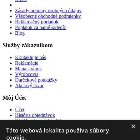
Zásady ochrany osobných údajov
Všeobecné obchodné podmienky
Reklamačný poriadok
Poplatok za balné sadeníc
Blog
Služby zákazníkom
Kontaktujte nás
Reklamácie
Mapa stránok
Výrobcovia
Darčekové poukážky
Akciový tovar
Môj Účet
Účet
História objednávok
Obľúbené produkty (
0
)
×
Novinky
Táto webová lokalita používa súbory
cookie.