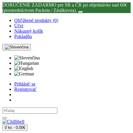
DORUČENIE ZADARMO pre SR a ČR pri objednávke nad 60€
(prostredníctvom Packeta / Zásilkovna).
Obľúbené produkty (
0
)
Účet
Nákupný košík
Pokladňa
Prihlásiť sa
Registrovať
0 ks - 0,00€