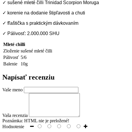
✓
sušené mleté ​​čilli Trinidad Scorpion Moruga
✓
korenie na dodanie štipľavosti a chuti
✓
fľaštička s praktickým dávkovaním
✓
Pálivosť: 2.000.000 SHU
Mleté chilli
Zloženie
sušené mleté čilli
Pálivosť
5/6
Balenie
10g
Napísať recenziu
Vaše meno
Vaša recenzia
Poznámka:
HTML nie je preložené!
Hodnotenie