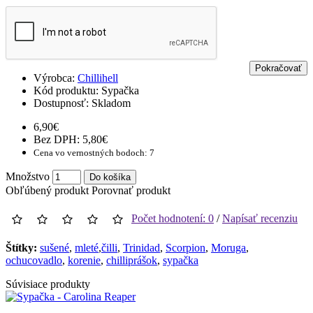
Pokračovať
Výrobca:
Chillihell
Kód produktu:
Sypačka
Dostupnosť:
Skladom
6,90€
Bez DPH: 5,80€
Cena vo vernostných bodoch: 7
Množstvo
Do košíka
Obľúbený produkt
Porovnať produkt
Počet hodnotení: 0
/
Napísať recenziu
Štítky:
sušené
,
mleté
,
​​čilli
,
Trinidad
,
Scorpion
,
Moruga
,
ochucovadlo
,
korenie
,
chilliprášok
,
sypačka
Súvisiace produkty