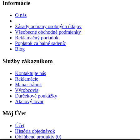
Informácie
O nás
Zásady ochrany osobných údajov
Všeobecné obchodné podmienky
Reklamačný poriadok
Poplatok za balné sadeníc
Blog
Služby zákazníkom
Kontaktujte nás
Reklamácie
Mapa stránok
Výrobcovia
Darčekové poukážky
Akciový tovar
Môj Účet
Účet
História objednávok
Obľúbené produkty (
0
)