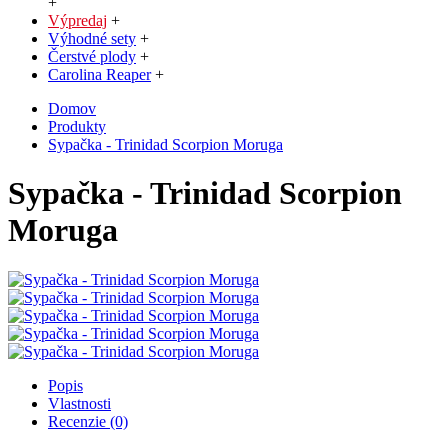
+
Výpredaj
+
Výhodné sety
+
Čerstvé plody
+
Carolina Reaper
+
Domov
Produkty
Sypačka - Trinidad Scorpion Moruga
Sypačka - Trinidad Scorpion
Moruga
Popis
Vlastnosti
Recenzie (0)