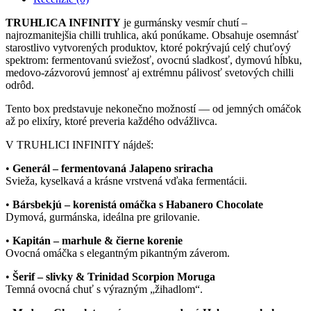
TRUHLICA INFINITY
je gurmánsky vesmír chutí –
najrozmanitejšia chilli truhlica, akú ponúkame. Obsahuje osemnásť
starostlivo vytvorených produktov, ktoré pokrývajú celý chuťový
spektrom: fermentovanú sviežosť, ovocnú sladkosť, dymovú hĺbku,
medovo-zázvorovú jemnosť aj extrémnu pálivosť svetových chilli
odrôd.
Tento box predstavuje nekonečno možností — od jemných omáčok
až po elixíry, ktoré preveria každého odvážlivca.
V TRUHLICI INFINITY nájdeš:
•
Generál – fermentovaná Jalapeno sriracha
Svieža, kyselkavá a krásne vrstvená vďaka fermentácii.
•
Bársbekjú – korenistá omáčka s Habanero Chocolate
Dymová, gurmánska, ideálna pre grilovanie.
•
Kapitán – marhule & čierne korenie
Ovocná omáčka s elegantným pikantným záverom.
•
Šerif – slivky & Trinidad Scorpion Moruga
Temná ovocná chuť s výrazným „žihadlom“.