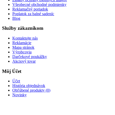
Všeobecné obchodné podmienky
Reklamačný poriadok
Poplatok za balné sadeníc
Blog
Služby zákazníkom
Kontaktujte nás
Reklamácie
Mapa stránok
Výrobcovia
Darčekové poukážky
Akciový tovar
Môj Účet
Účet
História objednávok
Obľúbené produkty (
0
)
Novinky