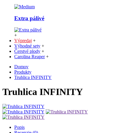
Extra pálivé
+
Výpredaj
+
Výhodné sety
+
Čerstvé plody
+
Carolina Reaper
+
Domov
Produkty
Truhlica INFINITY
Truhlica INFINITY
Popis
Recenzie (0)