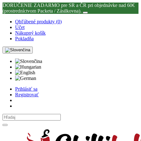
DORUČENIE ZADARMO pre SR a ČR pri objednávke nad 60€
(prostredníctvom Packeta / Zásilkovna).
Obľúbené produkty (
0
)
Účet
Nákupný košík
Pokladňa
Prihlásiť sa
Registrovať