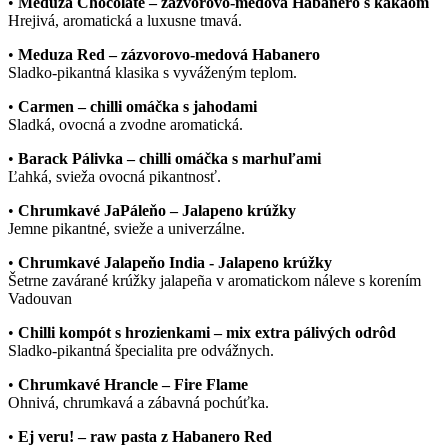
•
Meduza Chocolate – zázvorovo-medová Habanero s kakaom
Hrejivá, aromatická a luxusne tmavá.
•
Meduza Red – zázvorovo-medová Habanero
Sladko-pikantná klasika s vyváženým teplom.
•
Carmen – chilli omáčka s jahodami
Sladká, ovocná a zvodne aromatická.
•
Barack Pálivka – chilli omáčka s marhuľami
Ľahká, svieža ovocná pikantnosť.
•
Chrumkavé JaPáleňo – Jalapeno krúžky
Jemne pikantné, svieže a univerzálne.
•
Chrumkavé Jalapeňo India - Jalapeno krúžky
Šetrne zavárané krúžky jalapeña v aromatickom náleve s korením
Vadouvan
•
Chilli kompót s hrozienkami – mix extra pálivých odrôd
Sladko-pikantná špecialita pre odvážnych.
•
Chrumkavé Hrancle – Fire Flame
Ohnivá, chrumkavá a zábavná pochúťka.
•
Ej veru! – raw pasta z Habanero Red