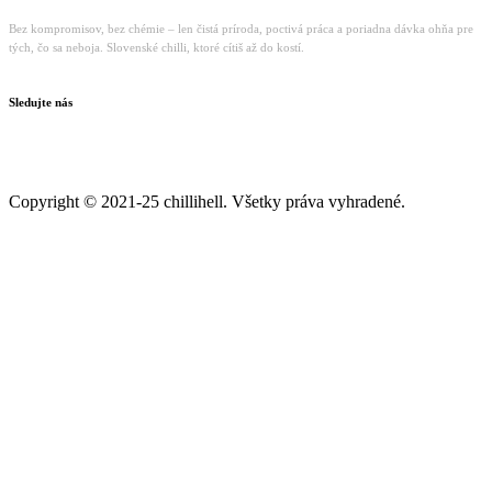
Bez kompromisov, bez chémie – len čistá príroda, poctivá práca a poriadna dávka ohňa pre
tých, čo sa neboja. Slovenské chilli, ktoré cítiš až do kostí.
Sledujte nás
Copyright © 2021-25 chillihell. Všetky práva vyhradené.