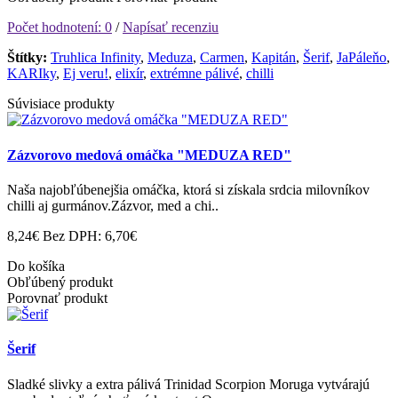
Počet hodnotení: 0
/
Napísať recenziu
Štítky:
Truhlica Infinity
,
Meduza
,
Carmen
,
Kapitán
,
Šerif
,
JaPáleňo
,
KARIky
,
Ej veru!
,
elixír
,
extrémne pálivé
,
chilli
Súvisiace produkty
Zázvorovo medová omáčka "MEDUZA RED"
Naša najobľúbenejšia omáčka, ktorá si získala srdcia milovníkov
chilli aj gurmánov.Zázvor, med a chi..
8,24€
Bez DPH: 6,70€
Do košíka
Obľúbený produkt
Porovnať produkt
Šerif
Sladké slivky a extra pálivá Trinidad Scorpion Moruga vytvárajú