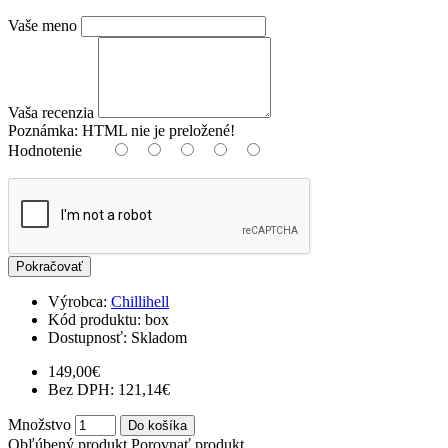
Vaše meno
Vaša recenzia
Poznámka:
HTML nie je preložené!
Hodnotenie
Pokračovať
Výrobca:
Chillihell
Kód produktu:
box
Dostupnosť:
Skladom
149,00€
Bez DPH: 121,14€
Množstvo
Do košíka
Obľúbený produkt
Porovnať produkt