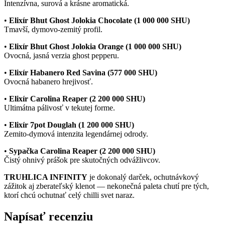
Intenzívna, surová a krásne aromatická.
•
Elixír Bhut Ghost Jolokia Chocolate (1 000 000 SHU)
Tmavší, dymovo-zemitý profil.
•
Elixír Bhut Ghost Jolokia Orange (1 000 000 SHU)
Ovocná, jasná verzia ghost pepperu.
•
Elixír Habanero Red Savina (577 000 SHU)
Ovocná habanero hrejivosť.
•
Elixír Carolina Reaper (2 200 000 SHU)
Ultimátna pálivosť v tekutej forme.
•
Elixír 7pot Douglah (1 200 000 SHU)
Zemito-dymová intenzita legendárnej odrody.
•
Sypačka Carolina Reaper (2 200 000 SHU)
Čistý ohnivý prášok pre skutočných odvážlivcov.
TRUHLICA INFINITY
je dokonalý darček, ochutnávkový
zážitok aj zberateľský klenot — nekonečná paleta chutí pre tých,
ktorí chcú ochutnať celý chilli svet naraz.
Napísať recenziu