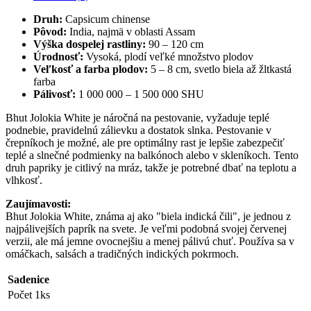
Druh:
Capsicum chinense
Pôvod:
India, najmä v oblasti Assam
Výška dospelej rastliny:
90 – 120 cm
Úrodnosť:
Vysoká, plodí veľké množstvo plodov
Veľkosť a farba plodov:
5 – 8 cm, svetlo biela až žltkastá
farba
Pálivosť:
1 000 000 – 1 500 000 SHU
Bhut Jolokia White je náročná na pestovanie, vyžaduje teplé
podnebie, pravidelnú zálievku a dostatok slnka. Pestovanie v
črepníkoch je možné, ale pre optimálny rast je lepšie zabezpečiť
teplé a slnečné podmienky na balkónoch alebo v skleníkoch. Tento
druh papriky je citlivý na mráz, takže je potrebné dbať na teplotu a
vlhkosť.
Zaujímavosti:
Bhut Jolokia White, známa aj ako "biela indická čili", je jednou z
najpálivejších paprík na svete. Je veľmi podobná svojej červenej
verzii, ale má jemne ovocnejšiu a menej pálivú chuť. Používa sa v
omáčkach, salsách a tradičných indických pokrmoch.
Sadenice
Počet
1ks