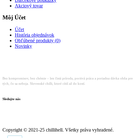
Darčekové poukážky
Akciový tovar
Môj Účet
Účet
História objednávok
Obľúbené produkty (
0
)
Novinky
Bez kompromisov, bez chémie – len čistá príroda, poctivá práca a poriadna dávka ohňa pre
tých, čo sa neboja. Slovenské chilli, ktoré cítiš až do kostí.
Sledujte nás
Copyright © 2021-25 chillihell. Všetky práva vyhradené.