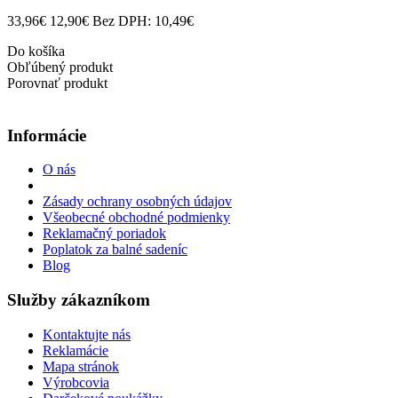
33,96€
12,90€
Bez DPH: 10,49€
Do košíka
Obľúbený produkt
Porovnať produkt
Informácie
O nás
Zásady ochrany osobných údajov
Všeobecné obchodné podmienky
Reklamačný poriadok
Poplatok za balné sadeníc
Blog
Služby zákazníkom
Kontaktujte nás
Reklamácie
Mapa stránok
Výrobcovia