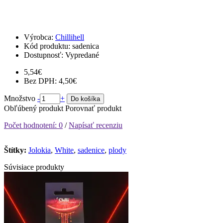
Vašu objednávku pripravujeme tak, aby dorazila bezpečne. Preto sa k
celej objednávke pripočítava jednorazové balné 2,69 €. Pri osobnom
odbere bez poplatku.
Výrobca:
Chillihell
Kód produktu:
sadenica
Dostupnosť:
Vypredané
5,54€
Bez DPH: 4,50€
Množstvo
-
+
Do košíka
Obľúbený produkt
Porovnať produkt
Počet hodnotení: 0
/
Napísať recenziu
Štítky:
Jolokia
,
White
,
sadenice
,
plody
Súvisiace produkty