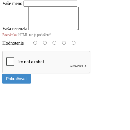
Vaše meno
Vaša recenzia
Poznámka:
HTML nie je preložené!
Hodnotenie
Pokračovať
Poplatok za balné sadeníc
Vašu objednávku pripravujeme tak, aby dorazila bezpečne. Preto sa k
celej objednávke pripočítava jednorazové balné 2,69 €. Pri osobnom
odbere bez poplatku.