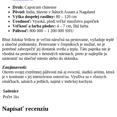
Druh:
Capsicum chinense
Pôvod:
India, hlavne v štátoch Assam a Nagaland
Výška dospelej rastliny:
80 – 120 cm
Úrodnosť:
Vysoká, plodí veľké množstvo papričiek
Veľkosť a farba plodov:
4 – 7 cm, žltá farba
Pálivosť:
800 000 – 1 200 000 SHU
Bhut Jolokia Yellow je veľmi náročná na pestovanie, vyžaduje teplé
a slnečné podmienky. Pestovanie v črepníkoch je možné, no je
potrebné zabezpečiť jej dostatok svetla a tepla. Táto paprika nie je
vhodná na pestovanie v tienistých miestach, preto je najlepšie ju
umiestniť na slnečné miesto alebo do skleníka.
Zaujímavosti:
Okrem svojej extrémnej pálivosti má aj ovocnú, sladkú arómu, ktorá
je v kontraste s jej intenzívnou ostrosťou. Využíva sa v rôznych
omáčkach, salsách a jedlách, najmä v indickej kuchyni.
Sadenice
Počet
1ks
Napísať recenziu