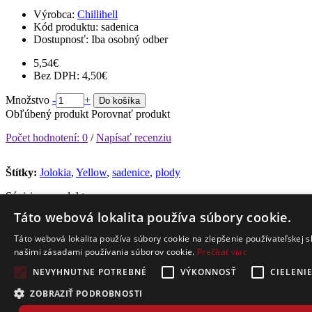
Výrobca:
Chillihell
Kód produktu:
sadenica
Dostupnosť:
Iba osobný odber
5,54€
Bez DPH: 4,50€
Množstvo
-
+
Do košíka
Obľúbený produkt
Porovnať produkt
Počet hodnotení: 0
/
Napísať recenziu
Štítky:
Jolokia
,
Yellow
,
sadenice
,
plody
Súvisiace produkty
Táto webová lokalita používa súbory cookie.
Chilli kompót
Táto webová lokalita používa súbory cookie na zlepšenie používateľskej s
našimi zásadami používania súborov cookie.
Prečítať viac
Výber našich extra pálivých chilli papričiek v jednom pohári (napr.
NEVYHNUTNE POTREBNÉ
VÝKONNOSŤ
CIELENI
Habanero, Bhut Ghost Jolokia, Tr..
ZOBRAZIŤ PODROBNOSTI
7,50€
Bez DPH: 6,30€