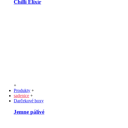
Chilli Elixír
+
Produkty
+
sadenice
+
Darčekové boxy
Jemne pálivé