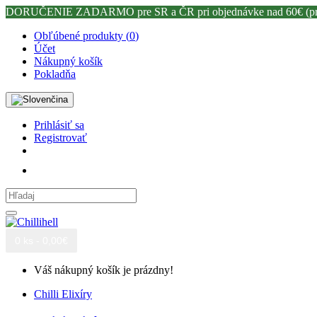
DORUČENIE ZADARMO pre SR a ČR pri objednávke nad 60€ (prost
Obľúbené produkty (
0
)
Účet
Nákupný košík
Pokladňa
Prihlásiť sa
Registrovať
0 ks - 0,00€
Váš nákupný košík je prázdny!
Chilli Elixíry