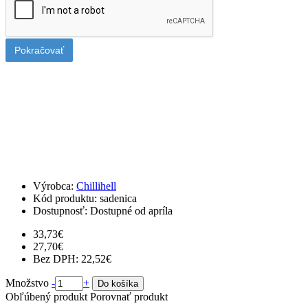
Pokračovať
Poplatok za balné sadeníc
Vašu objednávku pripravujeme tak, aby dorazila bezpečne. Preto sa k
celej objednávke pripočítava jednorazové balné 2,69 €. Pri osobnom
odbere bez poplatku.
Výrobca:
Chillihell
Kód produktu:
sadenica
Dostupnosť:
Dostupné od apríla
33,73€
27,70€
Bez DPH: 22,52€
Množstvo
-
+
Do košíka
Obľúbený produkt
Porovnať produkt