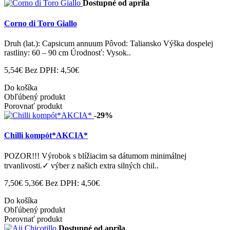
Dostupné od apríla
Corno di Toro Giallo
Druh (lat.): Capsicum annuum Pôvod: Taliansko Výška dospelej
rastliny: 60 – 90 cm Úrodnosť: Vysok..
5,54€
Bez DPH: 4,50€
Do košíka
Obľúbený produkt
Porovnať produkt
-29%
Chilli kompót*AKCIA*
POZOR!!! Výrobok s blížiacim sa dátumom minimálnej
trvanlivosti.✓ výber z našich extra silných chil..
7,50€
5,36€
Bez DPH: 4,50€
Do košíka
Obľúbený produkt
Porovnať produkt
Dostupné od apríla