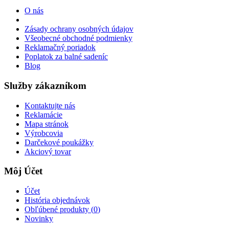
O nás
Zásady ochrany osobných údajov
Všeobecné obchodné podmienky
Reklamačný poriadok
Poplatok za balné sadeníc
Blog
Služby zákazníkom
Kontaktujte nás
Reklamácie
Mapa stránok
Výrobcovia
Darčekové poukážky
Akciový tovar
Môj Účet
Účet
História objednávok
Obľúbené produkty (
0
)
Novinky