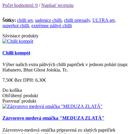
Počet hodnotení: 0
/
Napísať recenziu
Štítky:
chilli set
,
sadenice chilli
,
chilli priesady
,
ULTRA set
,
superhot chilli
,
extrémne pálivé chilli
Súvisiace produkty
Chilli kompót
Výber našich extra pálivých chilli papričiek v jednom pohári (napr.
Habanero, Bhut Ghost Jolokia, Tr..
7,50€
Bez DPH: 6,30€
Do košíka
Obľúbený produkt
Porovnať produkt
Zázvorovo medová omáčka "MEDUZA ZLATÁ"
Zázvorovo-medová omáčka pripravená zo zlatých papričiek