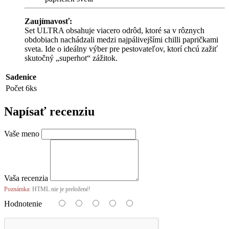
Zaujímavosť:
Set ULTRA obsahuje viacero odrôd, ktoré sa v rôznych
obdobiach nachádzali medzi najpálivejšími chilli papričkami
sveta. Ide o ideálny výber pre pestovateľov, ktorí chcú zažiť
skutočný „superhot“ zážitok.
Sadenice
Počet
6ks
Napísať recenziu
Vaše meno
Vaša recenzia
Poznámka:
HTML nie je preložené!
Hodnotenie