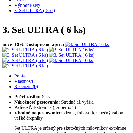
Výhodné sety
3. Set ULTRA ( 6 ks)
3. Set ULTRA ( 6 ks)
nové
-18%
Dostupné od apríla
Popis
Vlastnosti
Recenzie (0)
Počet rastlín:
6 ks
Náročnosť pestovania:
Stredná až vyššia
Pálivosť:
Extrémna („superhot“)
Vhodné na pestovanie:
skleník, fóliovník, slnečný záhon,
veľké črepníky
Set ULTRA je určený pre skutočných milovníkov extrémne