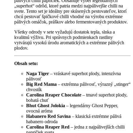
pálivých chilli papričiek. Obsahuje výber legendárnych
„superhot“ odrôd, ktoré patria medzi najpálivejšie chilli na
svete. Tento set je ideálny pre skúsených pestovateľov, ktorí
chcú pestovať špičkové chilli vhodné na výrobu extrémne
pálivých omáčok, práškov alebo fermentovaných produktov.
Všetky odrody v sete vyžadujú dostatok tepla, slnka a
kvalitnú výživu. Pri správnych podmienkach rastliny
vytvárajú vysokú úrodu aromatických a extrémne pálivých
plodov.
Obsah setu:
Naga Tiger
– vráskavé superhot plody, intenzívna
pálivosť
Big Red Mama
– extrémna pálivosť, výrazný „stinger“
chvostík
Carolina Reaper Chocolate
– tmavé superhot plody,
bohatá chuť
Bhut Ghost Jolokia
– legendárny Ghost Pepper,
ovocná aróma
Habanero Red Savina
– klasická extrémne pálivá
habanero odroda
Carolina Reaper Red
– jedna z najpálivejších chilli
papričiek sveta