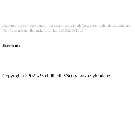
Bez kompromisov, bez chémie – len čistá príroda, poctivá práca a poriadna dávka ohňa pre
tých, čo sa neboja. Slovenské chilli, ktoré cítiš až do kostí.
Sledujte nás
Copyright © 2021-25 chillihell. Všetky práva vyhradené.