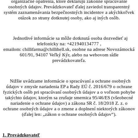
organizačné opatrenia, ktoré deklarujú zákonné spracúvanie
osobných údajov. Prevádzkovateľ ďalej zaviedol transparentný
systém zaznamenávania bezpečnostných incidentov a akýchkoľvek
otázok zo strany dotknutej osoby, ako aj iných osôb.
Jednotlivé informácie sa môže dotknutá osoba dozvedieť aj
telefonicky na: +421940134777 ,
emailom: chillifarma@chillihell.sk, osobne na adrese Novozámocká
601/91, 94107 Veľký Kýr, alebo na webovom sídle
prevádzkovateľa.
Nižšie uvádzame informácie o spracúvaní a ochrane osobných
údajov v zmysle nariadenia EP a Rady EÚ č. 2016/679 o ochrane
fyzických osôb pri spracúvaní osobných údajov a o voľnom pohybe
takýchto údajov, ktorým sa zrušuje smernica 95/46/ES (všeobecné
nariadenie o ochrane údajov) a zákona SR č. 18/2018 Z. z. o
ochrane osobných údajov a o zmene a doplnení niektorých zákonov
(ďalej len: „zákon o ochrane osobných údajov“).
1. Prevádzkovateľ