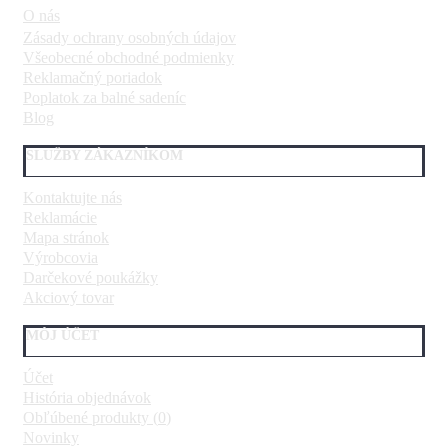
O nás
Zásady ochrany osobných údajov
Všeobecné obchodné podmienky
Reklamačný poriadok
Poplatok za balné sadeníc
Blog
SLUŽBY ZÁKAZNÍKOM
Kontaktujte nás
Reklamácie
Mapa stránok
Výrobcovia
Darčekové poukážky
Akciový tovar
MÔJ ÚČET
Účet
História objednávok
Obľúbené produkty (
0
)
Novinky