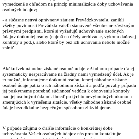
vymedzená s ohľadom na princíp minimalizácie doby uchovávania
osobných údajov;
- a súčasne netrvá oprávnený záujem Prevádzkovateľa, zanikli
všetky povinnosti Prevádzkovateľa stanovené všeobecne záväznými
právnymi predpismi, ktoré si vyžadujú uchovávanie osobných
údajov dotknutej osoby (najmä na účely archivácie, výkonu daňovej
kontroly a pod.), alebo ktoré by bez ich uchovania nebolo možné
splniť.
Akékoľvek náhodne získané osobné údaje v žiadnom prípade ďalej
systematicky nespracúvame na žiadny nami vymedzený účel. Ak je
to možné, informujeme dotknutú osobu, ktorej náhodne získané
osobné údaje patria o ich náhodnom získaní a podľa povahy prípadu
jej poskytneme potrebnú súčinnosť vedúcu k obnoveniu kontroly
nad jej osobnými údajmi. Ihneď po týchto nevyhnutných úkonoch
smerujúcich k vyriešeniu situácie, všetky náhodne získané osobné
údaje bezodkladne bezpečným spôsobom zlikvidujeme.
V prípade záujmu o ďalšie informácie o konkrétnej dobe
uchovávania Vašich osobných údajov nás prosím kontaktujte