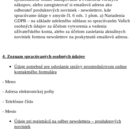
nákupov, alebo zaregistrovať si emailovú adresu ako
odberateľ produktových noviniek - newslettrov, kde
spracúvame údaje v zmysle čl. 6 ods. 1 písm. a) Nariadenia
GDPR – na základe udeleného súhlasu so spracúvaním Vašich
osobných údajov za účelom vytvorenia a vedenia
užívateľského konta, alebo za účelom zasielania aktuálnych
noviniek formou newslettrov na poskytnutú emailovú adresu.
4. Zoznam spracúvaných osobných údajov
Údaje potrebné pre odoslanie správy prostredníctvom online
kontaktného formulára
- Meno
- Adresa elektronickej pošty
- Telefónne číslo
- Mesto
Údaje pri registrácií na odber newslettera – produktových
noviniek