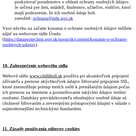
poskytovať poradenstvo v oblasti ochrany osobných údajov.
Je určená pre deti, mládež, študentov, učiteľov, rodičov, ktorí
majú podozrenie, že ich osobné údaje boli
zneužité:
ochrana@pdp.gov.sk
Vzor návrhu na začatie konania o ochrane osobných údajov môžete
nájsť na webovom sídle Úradu
(
https://dataprotection.gov.sk/uoou/sk/content/konanie-o-ochrane-
osobnych-udajov
).
10. Zabezpečenie webového sídla
Webové sídlo
www.chillihell.sk
používa pri akomkoľvek pripojení
užívateľa a prenose akýchkoľvek údajov šifrované pripojenie SSL,
ktoré znemožňuje prístup tretích osôb k prenášaným údajom počas
ich prenosu na internete a pozmeňovanie takýchto údajov tretími
osobami. Databázy prevádzkovateľa obsahujúce osobné údaje sú
chránené šifrovaním a neverejnými prístupovými údajmi v súlade s
najmodernejšími technickými štandardmi.
11. Zásady používania súborov cookies