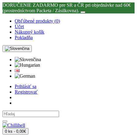
DORUČENIE ZADARMO pre SR a ČR pri objednávke nad 60€
(prostredníctvom Packeta / Zásilkovna).
Obľúbené produkty (
0
)
Účet
Nákupný košík
Pokladňa
Prihlásiť sa
Registrovať
0 ks - 0,00€