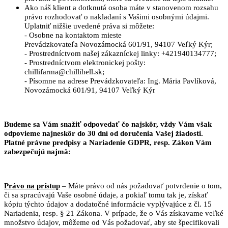
Ako náš klient a dotknutá osoba máte v stanovenom rozsahu
právo rozhodovať o nakladaní s Vašimi osobnými údajmi.
Uplatniť nižšie uvedené práva si môžete:
- Osobne na kontaktom mieste
Prevádzkovateľa Novozámocká 601/91, 94107 Veľký Kýr;
- Prostredníctvom našej zákazníckej linky: +421940134777;
- Prostredníctvom elektronickej pošty:
chillifarma@chillihell.sk;
- Písomne na adrese Prevádzkovateľa: Ing. Mária Pavlíková,
Novozámocká 601/91, 94107 Veľký Kýr
Budeme sa Vám snažiť odpovedať čo najskôr, vždy Vám však
odpovieme najneskôr do 30 dní od doručenia Vašej žiadosti.
Platné právne predpisy a Nariadenie GDPR, resp. Zákon Vám
zabezpečujú najmä:
Právo na prístup
– Máte právo od nás požadovať potvrdenie o tom,
či sa spracúvajú Vaše osobné údaje, a pokiaľ tomu tak je, získať
kópiu týchto údajov a dodatočné informácie vyplývajúce z čl. 15
Nariadenia, resp. § 21 Zákona. V prípade, že o Vás získavame veľké
množstvo údajov, môžeme od Vás požadovať, aby ste špecifikovali