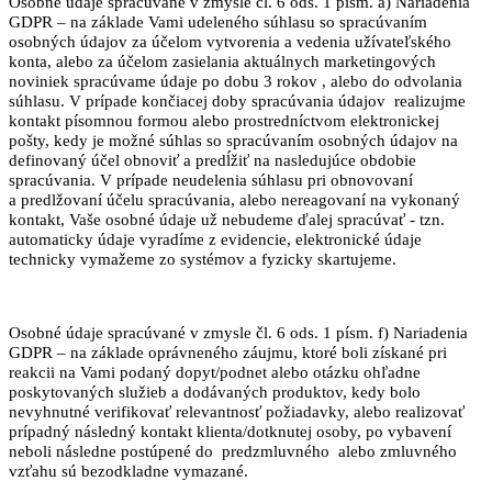
Osobné údaje spracúvané v zmysle čl. 6 ods. 1 písm. a) Nariadenia
GDPR – na základe Vami udeleného súhlasu so spracúvaním
osobných údajov za účelom vytvorenia a vedenia užívateľského
konta, alebo za účelom zasielania aktuálnych marketingových
noviniek spracúvame údaje po dobu 3 rokov , alebo do odvolania
súhlasu. V prípade končiacej doby spracúvania údajov realizujme
kontakt písomnou formou alebo prostredníctvom elektronickej
pošty, kedy je možné súhlas so spracúvaním osobných údajov na
definovaný účel obnoviť a predĺžiť na nasledujúce obdobie
spracúvania. V prípade neudelenia súhlasu pri obnovovaní
a predlžovaní účelu spracúvania, alebo nereagovaní na vykonaný
kontakt, Vaše osobné údaje už nebudeme ďalej spracúvať - tzn.
automaticky údaje vyradíme z evidencie, elektronické údaje
technicky vymažeme zo systémov a fyzicky skartujeme.
Osobné údaje spracúvané v zmysle čl. 6 ods. 1 písm. f) Nariadenia
GDPR – na základe oprávneného záujmu, ktoré boli získané pri
reakcii na Vami podaný dopyt/podnet alebo otázku ohľadne
poskytovaných služieb a dodávaných produktov, kedy bolo
nevyhnutné verifikovať relevantnosť požiadavky, alebo realizovať
prípadný následný kontakt klienta/dotknutej osoby, po vybavení
neboli následne postúpené do predzmluvného alebo zmluvného
vzťahu sú bezodkladne vymazané.