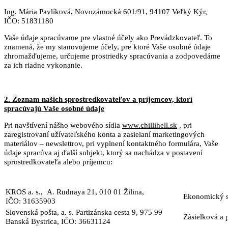
Ing. Mária Pavlíková, Novozámocká 601/91, 94107 Veľký Kýr,
IČO: 51831180
Vaše údaje spracúvame pre vlastné účely ako Prevádzkovateľ. To
znamená, že my stanovujeme účely, pre ktoré Vaše osobné údaje
zhromažďujeme, určujeme prostriedky spracúvania a zodpovedáme
za ich riadne vykonanie.
2. Zoznam našich sprostredkovateľov a príjemcov, ktorí
spracúvajú Vaše osobné údaje
Pri navštívení nášho webového sídla
www.chillihell.sk
, pri
zaregistrovaní užívateľského konta a zasielaní marketingových
materiálov – newslettrov, pri vyplnení kontaktného formulára, Vaše
údaje spracúva aj ďalší subjekt, ktorý sa nachádza v postavení
sprostredkovateľa alebo príjemcu:
KROS a. s., A. Rudnaya 21, 010 01 Žilina,
Ekonomický s
IČO: 31635903
Slovenská pošta, a. s. Partizánska cesta 9, 975 99
Zásielková a 
Banská Bystrica, IČO: 36631124