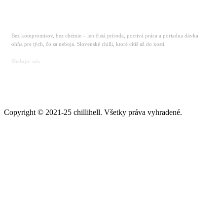
Bez kompromisov, bez chémie – len čistá príroda, poctivá práca a poriadna dávka
ohňa pre tých, čo sa neboja. Slovenské chilli, ktoré cítiš až do kostí.
Sledujte nás
Copyright © 2021-25 chillihell. Všetky práva vyhradené.