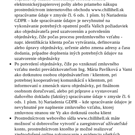
elektronickej/papierovej pošty alebo priameho nákupu
prostredníctvom internetového obchodu www.chillihell.sk
spracúvame údaje v zmysle čl. 6 ods. 1 písm. b) Nariadenia
GDPR – kde spracúvanie údajov je nevyhnutné na
vykonávanie potrebných opatrení podľa Vašich požiadaviek
ako objednávateľa pred uzatvorením a potvrdením
objednávky, čiže počas procesu predzmluvného vzťahu -
napr. identifikácia klienta počas vytvárania, definovania
alebo úpravy objednávky, určenie alebo zmena adresy a času
dodania, prípadne doplnenia iných potrebných údajov na
uzatvorenie objednávky
Po potvrdení objednávky, čiže po vzniknutí zmluvného
vzťahu medzi prevádzkovateľom Ing. Mária Pavlíková a Vami
ako dotknutou osobou objednávateľom / klientom, pri
potrebnej kooperatívnej komunikácií s klientom, pri
informovaní o zmenách stavu objednávky, pri finálnom
osobnom doručovaní, alebo pri príprave a vystavovaní
daňového dokladu (faktúry) spracúvame údaje v zmysle čl. 6
ods. 1 písm. b) Nariadenia GDPR – kde spracúvanie údajov je
nevyhnutné pre naplnenie zmluvného vzťahu, ktorej
zmluvnou stranou ste Vy ako dotknutá osoba klient
Prostredníctvom webového sídla www.chillihell.sk máte
možnosť si dobrovoľne vytvoriť a zaregistrovať užívateľské
konto, prostredníctvom ktorého je možné realizovať
zjednodušené online nakupovanie a evidenciu všetkých