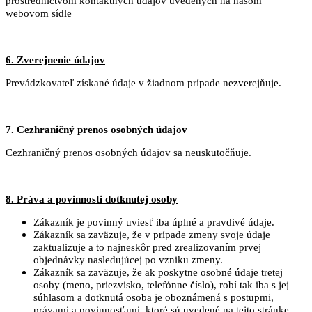
prostredníctvom kontaktných údajov uvedených na našom
webovom sídle
6. Zverejnenie údajov
Prevádzkovateľ získané údaje v žiadnom prípade nezverejňuje.
7. Cezhraničný prenos osobných údajov
Cezhraničný prenos osobných údajov sa neuskutočňuje.
8. Práva a povinnosti dotknutej osoby
Zákazník je povinný uviesť iba úplné a pravdivé údaje.
Zákazník sa zaväzuje, že v prípade zmeny svoje údaje
zaktualizuje a to najneskôr pred zrealizovaním prvej
objednávky nasledujúcej po vzniku zmeny.
Zákazník sa zaväzuje, že ak poskytne osobné údaje tretej
osoby (meno, priezvisko, telefónne číslo), robí tak iba s jej
súhlasom a dotknutá osoba je oboznámená s postupmi,
právami a povinnosťami, ktoré sú uvedené na tejto stránke.