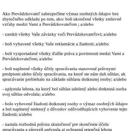
Ako Prevádzkovateľ zabezpečíme výmaz osobných údajov bez
zbytočného odkladu po tom, ako: boli ukončené všetky zmluvné
vzťahy medzi Vami a Prevádzkovateľom ; a/alebo
- zanikli všetky Vaše záväzky voči Prevádzkovateľovi; a/alebo
- boli vybavené všetky Vaše reklamácie a žiadosti; a/alebo
- boli vysporiadané všetky ďalšie práva a povinnosti medzi Vami a
Prevádzkovateľom; a/alebo
- boli naplnené všetky účely spracúvania stanovené právnymi
predpismi alebo účely spracúvania, na ktoré ste nám dali súhlas, ak
spracúvanie prebiehalo na základe súhlasu dotknutej osoby; a/alebo
- uplynula lehota, na ktorý bol súhlas udelený alebo dotknutá osoba
svoj súhlas odvolala; a/alebo
- bolo vyhovené žiadosti dotknutej osoby o výmaz osobných údajov
a bol naplnený niektorý z dôvodov odôvodňujúcich vyhovenie tejto
žiadosti; a/alebo
- nastala rozhodná právna skutočnosť pre skončenie účelu
spracúvania a zároveň uplynula aj ochranná retenčná lehota