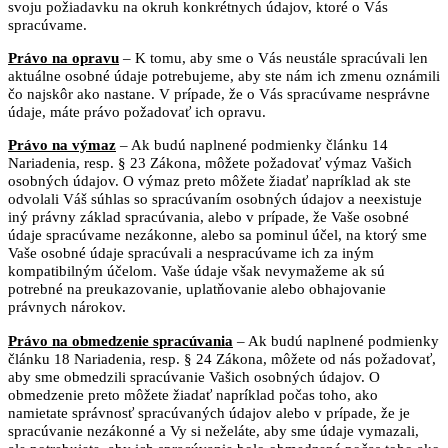
svoju požiadavku na okruh konkrétnych údajov, ktoré o Vás
spracúvame.
Právo na opravu
– K tomu, aby sme o Vás neustále spracúvali len
aktuálne osobné údaje potrebujeme, aby ste nám ich zmenu oznámili
čo najskôr ako nastane. V prípade, že o Vás spracúvame nesprávne
údaje, máte právo požadovať ich opravu.
Právo na výmaz
– Ak budú naplnené podmienky článku 14
Nariadenia, resp. § 23 Zákona, môžete požadovať výmaz Vašich
osobných údajov. O výmaz preto môžete žiadať napríklad ak ste
odvolali Váš súhlas so spracúvaním osobných údajov a neexistuje
iný právny základ spracúvania, alebo v prípade, že Vaše osobné
údaje spracúvame nezákonne, alebo sa pominul účel, na ktorý sme
Vaše osobné údaje spracúvali a nespracúvame ich za iným
kompatibilným účelom. Vaše údaje však nevymažeme ak sú
potrebné na preukazovanie, uplatňovanie alebo obhajovanie
právnych nárokov.
Právo na obmedzenie spracúvania
– Ak budú naplnené podmienky
článku 18 Nariadenia, resp. § 24 Zákona, môžete od nás požadovať,
aby sme obmedzili spracúvanie Vašich osobných údajov. O
obmedzenie preto môžete žiadať napríklad počas toho, ako
namietate správnosť spracúvaných údajov alebo v prípade, že je
spracúvanie nezákonné a Vy si neželáte, aby sme údaje vymazali,