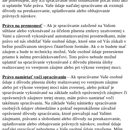
ale potrebujete, aby ich spracúvanie bolo obmedzené počas toho ako
si uplatníte Vaše práva. Vaše údaje naďalej spracúvame ak existujú
dôvody na preukazovanie, uplatňovanie alebo obhajovanie
právnych nárokov.
Právo na prenosnosť
– Ak je spracúvanie založené na Vašom
súhlase alebo vykonávané za účelom plnenia zmluvy uzatvorenej s
Vami a zároveň vykonávané automatizovanými prostriedkami, máte
právo od nás obdržať Vaše osobné údaje, ktoré sme od Vás získali v
bežne používanom strojovo čitateľnom formáte. Ak o to budete mať
záujem a bude to technicky možné, Vaše osobné údaje prenesieme
priamo k inému prevádzkovateľovi. Toto právo nebude možné
uplatniť na spracúvanie vykonávané z dôvodu plnenia úlohy
realizovanej vo verejnom záujme alebo pri výkone verejnej moci.
Právo namietať voči spracúvaniu
– Ak spracúvame Vaše osobné
údaje z dôvodu plnenia úlohy realizovanej vo verejnom záujme
alebo pri výkone verejnej moci nám zverenej, alebo pokiaľ je
spracúvanie vykonávané na základe našich oprávnených záujmov či
oprávnených záujmov tretej strany, máte právo namietať voči
takémuto spracúvaniu. Na základe Vašej námietky spracúvanie
osobných údajov obmedzíme a pokiaľ nepreukážeme závažné
oprávnené dôvody spracúvania, ktoré prevažujú nad Vašimi
záujmami, právami a slobodami alebo dôvody na preukazovanie,
uplatňovanie alebo obhajovanie právnych nárokov, osobné údaje
naďalej spracúvať nebudeme a Vaše osobné údaje zmažeme. Máte