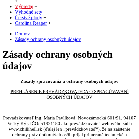
+
Výpredaj
+
Výhodné sety
+
Čerstvé plody
+
Carolina Reaper
+
Domov
Zásady ochrany osobných údajov
Zásady ochrany osobných
údajov
Zásady spracovania a ochrany osobných údajov
PREHLÁSENIE PREVÁDZKOVATEĽA O SPRACÚVAVANÍ
OSOBNÝCH ÚDAJOV
Prevádzkovateľ Ing. Mária Pavlíková, Novozámocká 601/91, 94107
Veľký Kýr, IČO: 51831180 ako prevádzkovateľ webového sídla
www.chillihell.sk (ďalej len „prevádzkovateľ“), že na zaistenie
ochrany práv dotknutých osôb prijal primerané technické a