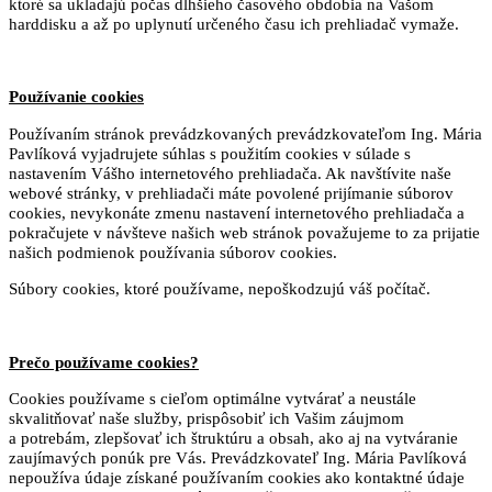
ktoré sa ukladajú počas dlhšieho časového obdobia na Vašom
harddisku a až po uplynutí určeného času ich prehliadač vymaže.
Používanie cookies
Používaním stránok prevádzkovaných prevádzkovateľom Ing. Mária
Pavlíková vyjadrujete súhlas s použitím cookies v súlade s
nastavením Vášho internetového prehliadača. Ak navštívite naše
webové stránky, v prehliadači máte povolené prijímanie súborov
cookies, nevykonáte zmenu nastavení internetového prehliadača a
pokračujete v návšteve našich web stránok považujeme to za prijatie
našich podmienok používania súborov cookies.
Súbory cookies, ktoré používame, nepoškodzujú váš počítač.
Prečo používame cookies?
Cookies používame s cieľom optimálne vytvárať a neustále
skvalitňovať naše služby, prispôsobiť ich Vašim záujmom
a potrebám, zlepšovať ich štruktúru a obsah, ako aj na vytváranie
zaujímavých ponúk pre Vás. Prevádzkovateľ Ing. Mária Pavlíková
nepoužíva údaje získané používaním cookies ako kontaktné údaje