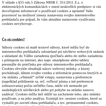
V súlade s §55 ods.5 Zákona NRSR č. 351/2011 Z.z. o
elektronických komunikáciách v znení neskorších predpisov si vás
dovoľujeme informovať o používaní cookies a upriamiť Vašu
pozornosť na možnosť zmeny nastavenia svojho internetového
prehliadača pre prípad, že vám aktuálne nastavenie využívania
cookies nevyhovuje.
Čo sú cookies?
Súbory cookies sú malé textové súbory, ktoré môžu byť do
internetového prehliadača odosielané pri návšteve webových stránok
a ukladané do Vášho zariadenia (počítača alebo do iného zariadenia
s prístupom na internet, ako napr. smartphone alebo tablet)
presnejšie do priečinka pre súbory internetového prehliadača.
Cookies obvykle obsahujú názov webovej stránky, z ktorej
pochádzajú, dátum svojho vzniku a informácie pomocou ktorých si
vie stránka „všimnúť“ určité vstupy, nastavenia a preferencie
(napríklad prihlásenie sa, reč, veľkosť písma a iné preferencie
zobrazovania) počas určitého času, takže ich nemusíte pri
nasledujúcich návštevách alebo pri pohybe na stránke nanovo
zadávať. Cookies môžu tiež slúžiť na zachytenie toho, ako stránku
používate, a na jeho analýzu. Existujú tzv. session cookies, ktoré sa
vymažú po zavretí okna prehliadača, a tzv. permanentné cookies,