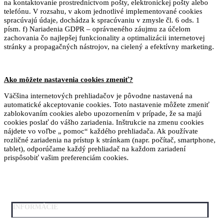
na kontaktovanie prostredníctvom pošty, elektronickej pošty alebo
telefónu. V rozsahu, v akom jednotlivé implementované cookies
spracúvajú údaje, dochádza k spracúvaniu v zmysle čl. 6 ods. 1
písm. f) Nariadenia GDPR – oprávneného záujmu za účelom
zachovania čo najlepšej funkcionality a optimalizácii internetovej
stránky a propagačných nástrojov, na cielený a efektívny marketing.
Ako môžete nastavenia cookies zmeniť?
Väčšina internetových prehliadačov je pôvodne nastavená na
automatické akceptovanie cookies. Toto nastavenie môžete zmeniť
zablokovaním cookies alebo upozornením v prípade, že sa majú
cookies poslať do vášho zariadenia. Inštrukcie na zmenu cookies
nájdete vo voľbe „ pomoc“ každého prehliadača. Ak používate
rozličné zariadenia na prístup k stránkam (napr. počítač, smartphone,
tablet), odporúčame každý prehliadač na každom zariadení
prispôsobiť vašim preferenciám cookies.
INFORMÁCIE