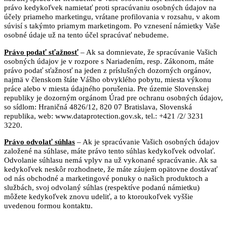
právo kedykoľvek namietať proti spracúvaniu osobných údajov na
účely priameho marketingu, vrátane profilovania v rozsahu, v akom
súvisí s takýmto priamym marketingom. Po vznesení námietky Vaše
osobné údaje už na tento účel spracúvať nebudeme.
Právo podať sťažnosť
– Ak sa domnievate, že spracúvanie Vašich
osobných údajov je v rozpore s Nariadením, resp. Zákonom, máte
právo podať sťažnosť na jeden z príslušných dozorných orgánov,
najmä v členskom štáte Vášho obvyklého pobytu, miesta výkonu
práce alebo v miesta údajného porušenia. Pre územie Slovenskej
republiky je dozorným orgánom Úrad pre ochranu osobných údajov,
so sídlom: Hraničná 4826/12, 820 07 Bratislava, Slovenská
republika, web: www.dataprotection.gov.sk, tel.: +421 /2/ 3231
3220.
Právo odvolať súhlas
– Ak je spracúvanie Vašich osobných údajov
založené na súhlase, máte právo tento súhlas kedykoľvek odvolať.
Odvolanie súhlasu nemá vplyv na už vykonané spracúvanie. Ak sa
kedykoľvek neskôr rozhodnete, že máte záujem opätovne dostávať
od nás obchodné a marketingové ponuky o našich produktoch a
službách, svoj odvolaný súhlas (respektíve podanú námietku)
môžete kedykoľvek znovu udeliť, a to ktoroukoľvek vyššie
uvedenou formou kontaktu.