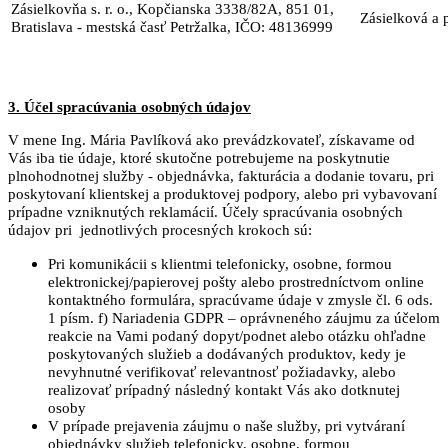
Zásielkovňa s. r. o., Kopčianska 3338/82A, 851 01,
Zásielková a 
Bratislava - mestská časť Petržalka, IČO: 48136999
3. Účel spracúvania osobných údajov
V mene Ing. Mária Pavlíková ako prevádzkovateľ, získavame od
Vás iba tie údaje, ktoré skutočne potrebujeme na poskytnutie
plnohodnotnej služby - objednávka, fakturácia a dodanie tovaru, pri
poskytovaní klientskej a produktovej podpory, alebo pri vybavovaní
prípadne vzniknutých reklamácií. Účely spracúvania osobných
údajov pri jednotlivých procesných krokoch sú:
Pri komunikácii s klientmi telefonicky, osobne, formou
elektronickej/papierovej pošty alebo prostredníctvom online
kontaktného formulára, spracúvame údaje v zmysle čl. 6 ods.
1 písm. f) Nariadenia GDPR – oprávneného záujmu za účelom
reakcie na Vami podaný dopyt/podnet alebo otázku ohľadne
poskytovaných služieb a dodávaných produktov, kedy je
nevyhnutné verifikovať relevantnosť požiadavky, alebo
realizovať prípadný následný kontakt Vás ako dotknutej
osoby
V prípade prejavenia záujmu o naše služby, pri vytváraní
objednávky služieb telefonicky, osobne, formou