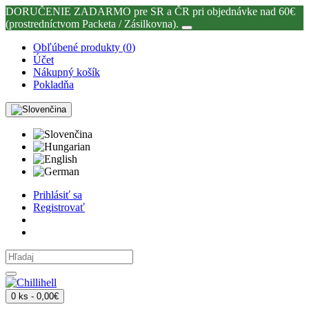
DORUČENIE ZADARMO pre SR a ČR pri objednávke nad 60€
(prostredníctvom Packeta / Zásilkovna).
Obľúbené produkty (
0
)
Účet
Nákupný košík
Pokladňa
Prihlásiť sa
Registrovať
0 ks - 0,00€