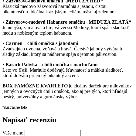
•
Zázvorovo-medovú omáčku „MEDUZA RED“
Klasická medovo-zázvorová harmónia s jasnou, čistou
pikantnosťou. Ideálna k ázijským jedlám, mäsu aj zelenine.
•
Zázvorovo-medovú Habanero omáčku „MEDUZA ZLATÁ“
Jemnejšia, zamatová a hrejivá verzia Meduzy, ktorá spája sladkosť
medu s noblesným teplom habanera.
•
Carmen – chilli omáčka s jahodami
Zvádzajúco ovocná, voňavá a hravá. Čerstvé jahody vytvárajú
sladký základ, ktorý sa nádherne spája s jemnou pálivosťou.
•
Barack Pálivka – chilli omáčka s marhuľami
Leto vo fľaši. Marhule dodávajú šťavnatosť a mäkkú sladkosť,
ktorú dotvára príjemný pikantný akcent.
BOX FAMÓZNE KVARTETO
je ideálny darček pre milovníkov
jemných a ovocných chilli omáčok, ako aj pre tých, ktorí hľadajú
pestrý, univerzálny a gurmánsky výber.
*ilustračné foto
Napísať recenziu
Vaše meno