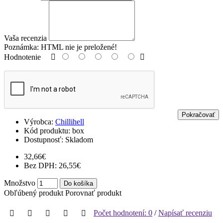
Vaša recenzia
Poznámka:
HTML nie je preložené!
Hodnotenie
Pokračovať
Výrobca:
Chillihell
Kód produktu:
box
Dostupnosť:
Skladom
32,66€
Bez DPH: 26,55€
Množstvo
Do košíka
Obľúbený produkt
Porovnať produkt
Počet hodnotení: 0
/
Napísať recenziu