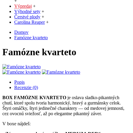
+
Výpredaj
+
Výhodné sety
+
Čerstvé plody
+
Carolina Reaper
+
Domov
Famózne kvarteto
Famózne kvarteto
Popis
Recenzie (0)
BOX FAMÓZNE KVARTETO
je oslava sladko-pikantných
chutí, ktoré spolu tvoria harmonický, hravý a gurmánsky celok.
Štyri omáčky, štyri jedinečné charaktery — od medovej jemnosti,
cez ovocnú sviežosť, až po elegantne pikantný záver.
V boxe nájdeš: