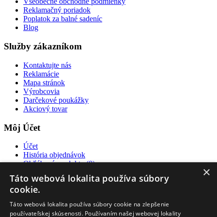
Všeobecné obchodné podmienky
Reklamačný poriadok
Poplatok za balné sadeníc
Blog
Služby zákazníkom
Kontaktujte nás
Reklamácie
Mapa stránok
Výrobcovia
Darčekové poukážky
Akciový tovar
Môj Účet
Účet
História objednávok
Obľúbené produkty (
0
)
×
Novinky
Táto webová lokalita používa súbory
cookie.
Táto webová lokalita používa súbory cookie na zlepšenie
používateľskej skúsenosti. Používaním našej webovej lokality