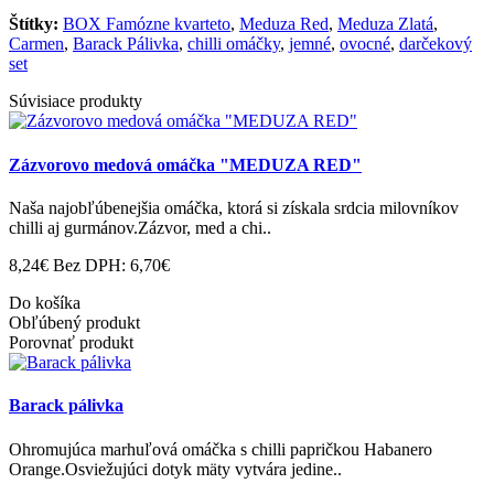
Štítky:
BOX Famózne kvarteto
,
Meduza Red
,
Meduza Zlatá
,
Carmen
,
Barack Pálivka
,
chilli omáčky
,
jemné
,
ovocné
,
darčekový
set
Súvisiace produkty
Zázvorovo medová omáčka "MEDUZA RED"
Naša najobľúbenejšia omáčka, ktorá si získala srdcia milovníkov
chilli aj gurmánov.Zázvor, med a chi..
8,24€
Bez DPH: 6,70€
Do košíka
Obľúbený produkt
Porovnať produkt
Barack pálivka
Ohromujúca marhuľová omáčka s chilli papričkou Habanero
Orange.Osviežujúci dotyk mäty vytvára jedine..